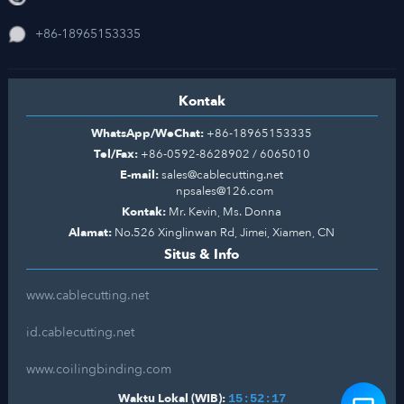
+86-18965153335
Kontak
WhatsApp/WeChat:
+86-18965153335
Tel/Fax:
+86-0592-8628902 / 6065010
E-mail:
sales@cablecutting.net
npsales@126.com
Kontak:
Mr. Kevin, Ms. Donna
Alamat:
No.526 Xinglinwan Rd, Jimei, Xiamen, CN
Situs & Info
www.cablecutting.net
id.cablecutting.net
www.coilingbinding.com
Waktu Lokal (WIB):
15:52:17