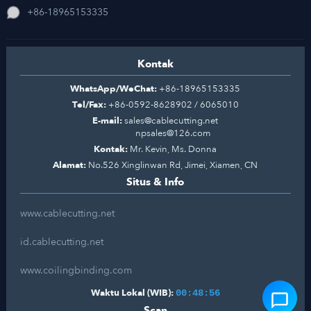
+86-18965153335
Kontak
WhatsApp/WeChat:
+86-18965153335
Tel/Fax:
+86-0592-8628902 / 6065010
E-mail:
sales@cablecutting.net
npsales@126.com
Kontak:
Mr. Kevin, Ms. Donna
Alamat:
No.526 Xinglinwan Rd, Jimei, Xiamen, CN
Situs & Info
www.cablecutting.net
id.cablecutting.net
www.coilingbinding.com
Waktu Lokal (WIB):
00:48:56
Scan